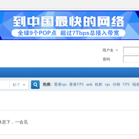
用户名
密码
热搜:
香港vps
香港VPS
amh
机柜
vps
分销
VPS
域
帖子
搜
美国服务器
香港
全能空间
whmcs
digitalocean
索
休息下，一会见