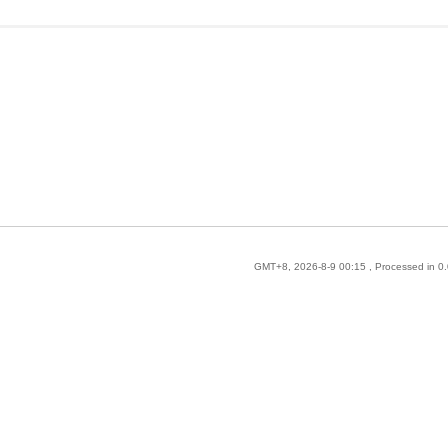
GMT+8, 2026-8-9 00:15
, Processed in 0