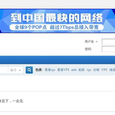
用户名
密码
热搜:
香港vps
香港VPS
amh
机柜
vps
分销
VPS
域
帖子
搜
美国服务器
香港
全能空间
whmcs
digitalocean
索
休息下，一会见