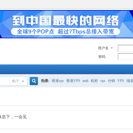
用户名
密码
热搜:
香港vps
香港VPS
amh
机柜
vps
分销
VPS
域
帖子
搜
美国服务器
香港
全能空间
whmcs
digitalocean
索
休息下，一会见