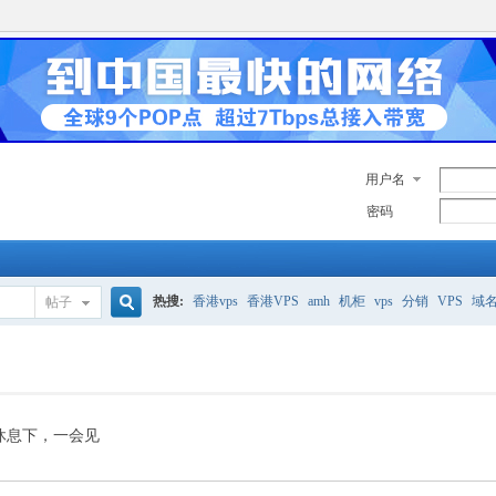
用户名
密码
热搜:
香港vps
香港VPS
amh
机柜
vps
分销
VPS
域
帖子
搜
美国服务器
香港
全能空间
whmcs
digitalocean
索
休息下，一会见