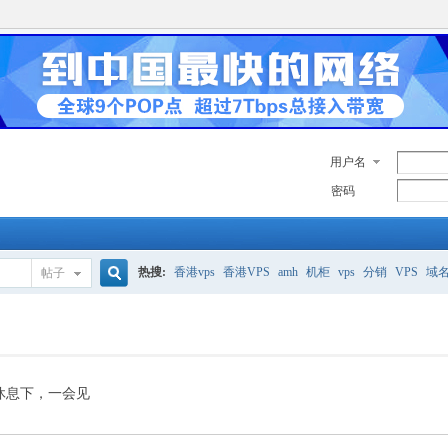
用户名
密码
热搜:
香港vps
香港VPS
amh
机柜
vps
分销
VPS
域
帖子
搜
美国服务器
香港
全能空间
whmcs
digitalocean
索
休息下，一会见