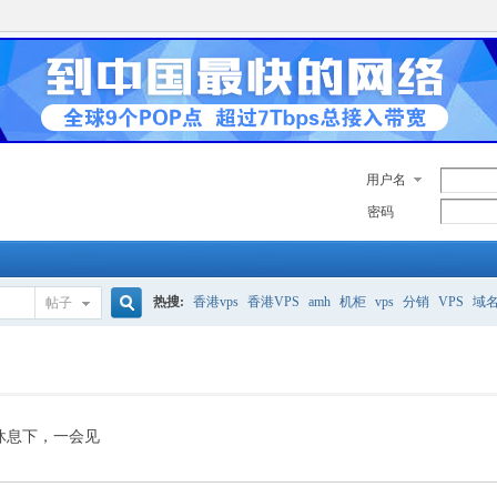
用户名
密码
热搜:
香港vps
香港VPS
amh
机柜
vps
分销
VPS
域
帖子
搜
美国服务器
香港
全能空间
whmcs
digitalocean
索
休息下，一会见