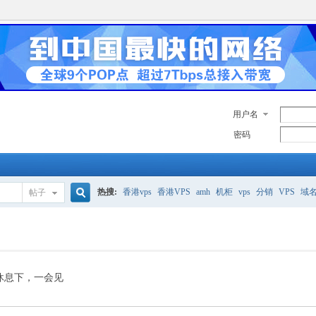
用户名
密码
热搜:
香港vps
香港VPS
amh
机柜
vps
分销
VPS
域
帖子
搜
美国服务器
香港
全能空间
whmcs
digitalocean
索
休息下，一会见