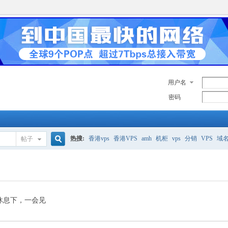
用户名
密码
热搜:
香港vps
香港VPS
amh
机柜
vps
分销
VPS
域
帖子
搜
美国服务器
香港
全能空间
whmcs
digitalocean
索
休息下，一会见