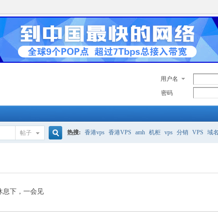
用户名
密码
热搜:
香港vps
香港VPS
amh
机柜
vps
分销
VPS
域
帖子
搜
美国服务器
香港
全能空间
whmcs
digitalocean
索
休息下，一会见