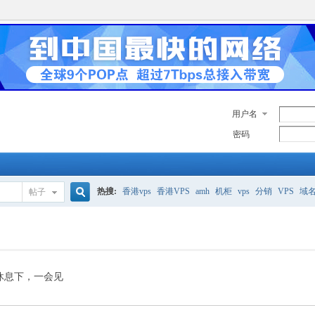
用户名
密码
热搜:
香港vps
香港VPS
amh
机柜
vps
分销
VPS
域
帖子
搜
美国服务器
香港
全能空间
whmcs
digitalocean
索
休息下，一会见