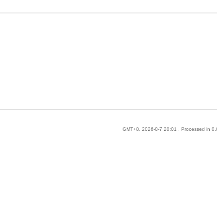
GMT+8, 2026-8-7 20:01
, Processed in 0