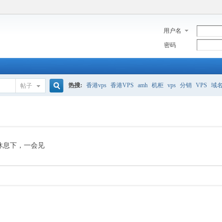
用户名
密码
热搜:
香港vps
香港VPS
amh
机柜
vps
分销
VPS
域
帖子
搜
美国服务器
香港
全能空间
whmcs
digitalocean
索
休息下，一会见