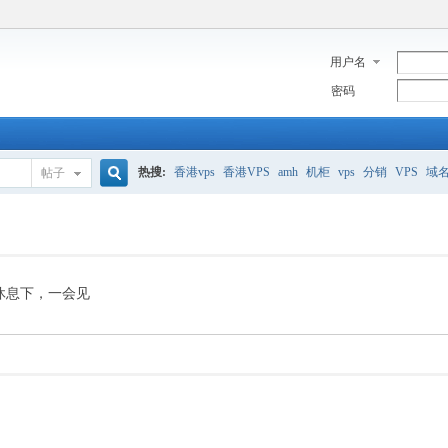
用户名
密码
热搜:
香港vps
香港VPS
amh
机柜
vps
分销
VPS
域
帖子
搜
美国服务器
香港
全能空间
whmcs
digitalocean
索
休息下，一会见