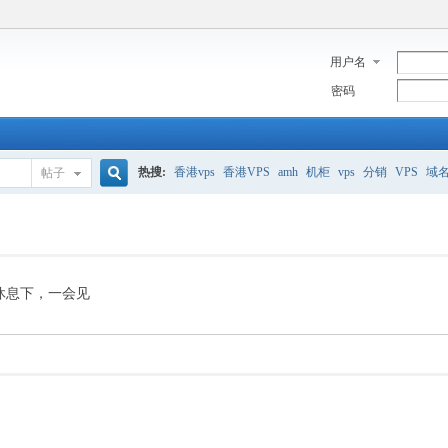
用户名
密码
热搜:
香港vps
香港VPS
amh
机柜
vps
分销
VPS
域
帖子
搜
美国服务器
香港
全能空间
whmcs
digitalocean
索
休息下，一会见