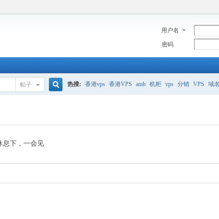
用户名
密码
热搜:
香港vps
香港VPS
amh
机柜
vps
分销
VPS
域
帖子
搜
美国服务器
香港
全能空间
whmcs
digitalocean
索
休息下，一会见