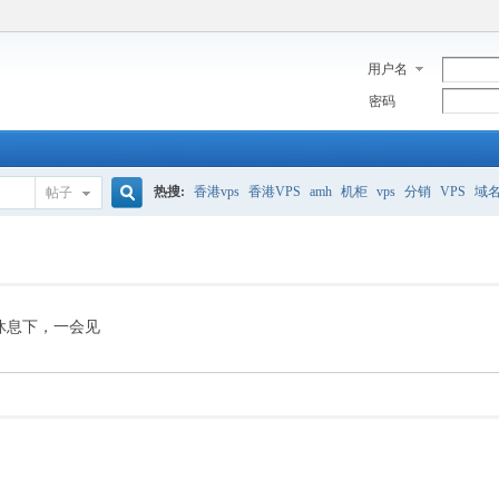
用户名
密码
热搜:
香港vps
香港VPS
amh
机柜
vps
分销
VPS
域
帖子
搜
美国服务器
香港
全能空间
whmcs
digitalocean
索
休息下，一会见