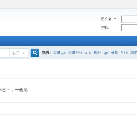
用户名
密码
热搜:
香港vps
香港VPS
amh
机柜
vps
分销
VPS
域
帖子
搜
美国服务器
香港
全能空间
whmcs
digitalocean
索
休息下，一会见