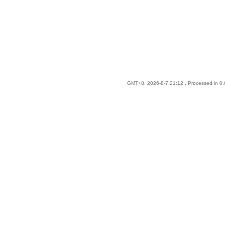
GMT+8, 2026-8-7 21:12
, Processed in 0