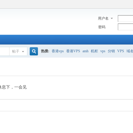
用户名
密码
热搜:
香港vps
香港VPS
amh
机柜
vps
分销
VPS
域
帖子
搜
美国服务器
香港
全能空间
whmcs
digitalocean
索
休息下，一会见