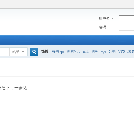
用户名
密码
热搜:
香港vps
香港VPS
amh
机柜
vps
分销
VPS
域
帖子
搜
美国服务器
香港
全能空间
whmcs
digitalocean
索
休息下，一会见