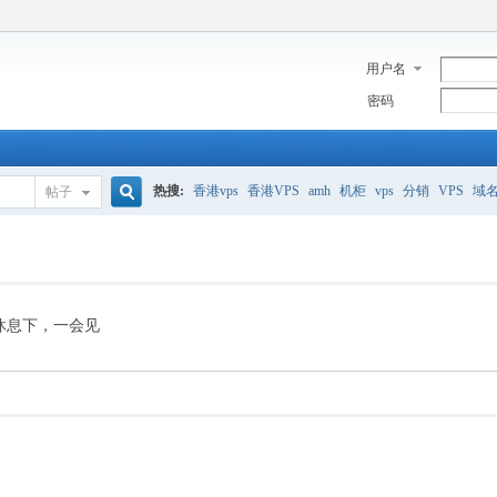
用户名
密码
热搜:
香港vps
香港VPS
amh
机柜
vps
分销
VPS
域
帖子
搜
美国服务器
香港
全能空间
whmcs
digitalocean
索
休息下，一会见