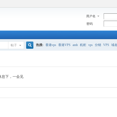
用户名
密码
热搜:
香港vps
香港VPS
amh
机柜
vps
分销
VPS
域
帖子
搜
美国服务器
香港
全能空间
whmcs
digitalocean
索
休息下，一会见