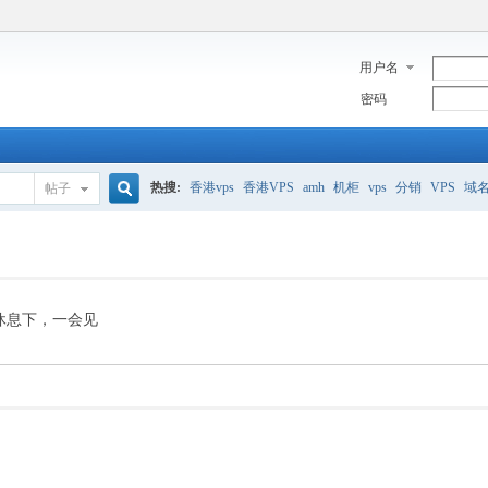
用户名
密码
热搜:
香港vps
香港VPS
amh
机柜
vps
分销
VPS
域
帖子
搜
美国服务器
香港
全能空间
whmcs
digitalocean
索
休息下，一会见