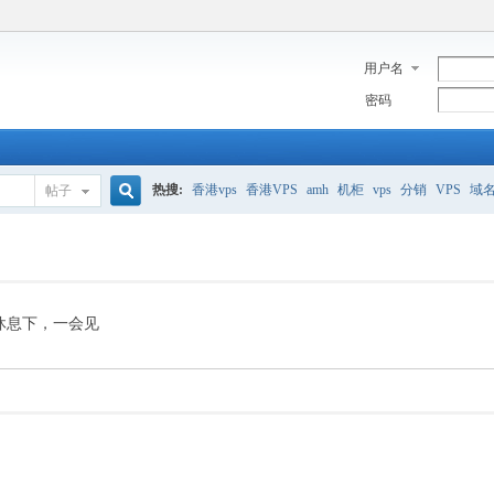
用户名
密码
热搜:
香港vps
香港VPS
amh
机柜
vps
分销
VPS
域
帖子
搜
美国服务器
香港
全能空间
whmcs
digitalocean
索
休息下，一会见