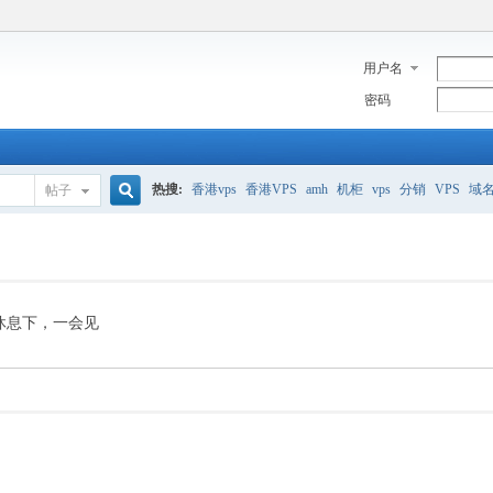
用户名
密码
热搜:
香港vps
香港VPS
amh
机柜
vps
分销
VPS
域
帖子
搜
美国服务器
香港
全能空间
whmcs
digitalocean
索
休息下，一会见