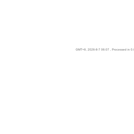
GMT+8, 2026-8-7 06:07
, Processed in 0