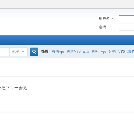
用户名
密码
热搜:
香港vps
香港VPS
amh
机柜
vps
分销
VPS
域
帖子
搜
美国服务器
香港
全能空间
whmcs
digitalocean
索
休息下，一会见