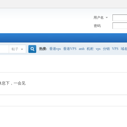
用户名
密码
热搜:
香港vps
香港VPS
amh
机柜
vps
分销
VPS
域
帖子
搜
美国服务器
香港
全能空间
whmcs
digitalocean
索
休息下，一会见