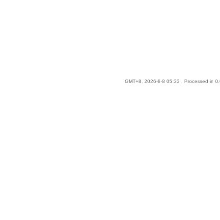
GMT+8, 2026-8-8 05:33
, Processed in 0