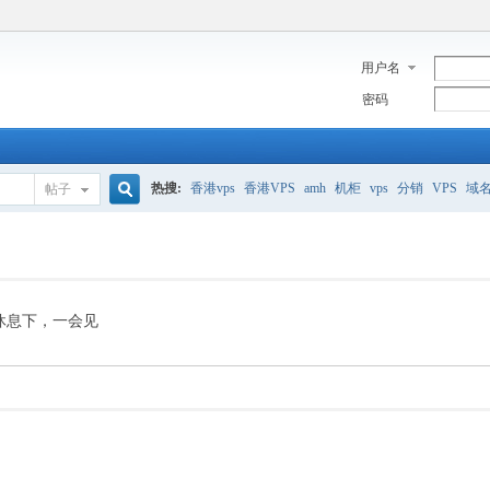
用户名
密码
热搜:
香港vps
香港VPS
amh
机柜
vps
分销
VPS
域
帖子
搜
美国服务器
香港
全能空间
whmcs
digitalocean
索
休息下，一会见