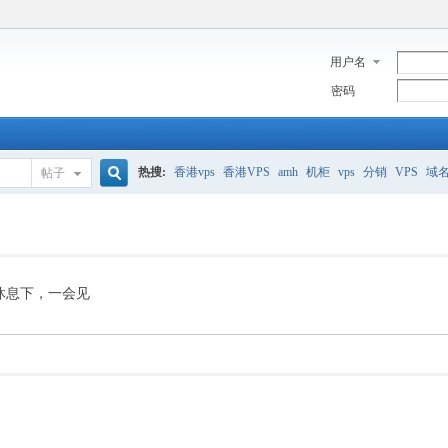
用户名
密码
热搜:
香港vps
香港VPS
amh
机柜
vps
分销
VPS
域
帖子
搜
美国服务器
香港
全能空间
whmcs
digitalocean
索
休息下，一会见