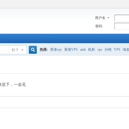
用户名
密码
热搜:
香港vps
香港VPS
amh
机柜
vps
分销
VPS
域
帖子
搜
美国服务器
香港
全能空间
whmcs
digitalocean
索
休息下，一会见