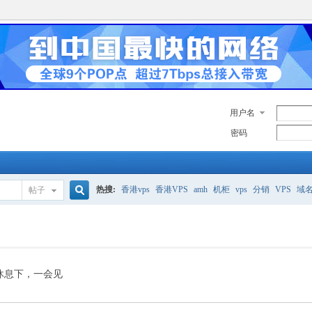
用户名
密码
热搜:
香港vps
香港VPS
amh
机柜
vps
分销
VPS
域
帖子
搜
美国服务器
香港
全能空间
whmcs
digitalocean
索
休息下，一会见