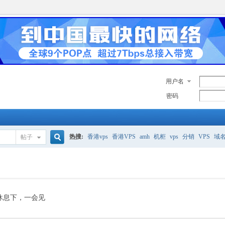
用户名
密码
热搜:
香港vps
香港VPS
amh
机柜
vps
分销
VPS
域
帖子
搜
美国服务器
香港
全能空间
whmcs
digitalocean
索
休息下，一会见