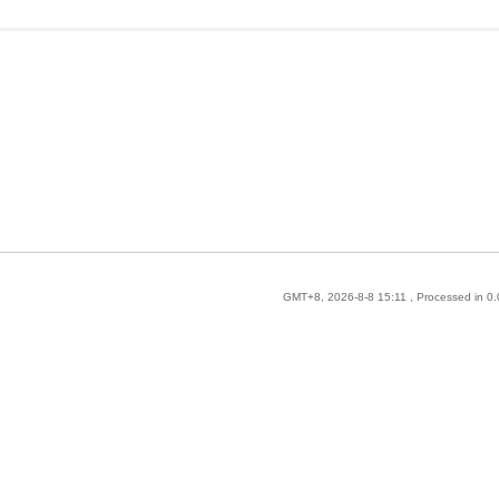
GMT+8, 2026-8-8 15:11
, Processed in 0