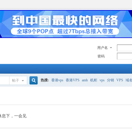
用户名
密码
热搜:
香港vps
香港VPS
amh
机柜
vps
分销
VPS
域
帖子
搜
美国服务器
香港
全能空间
whmcs
digitalocean
索
休息下，一会见