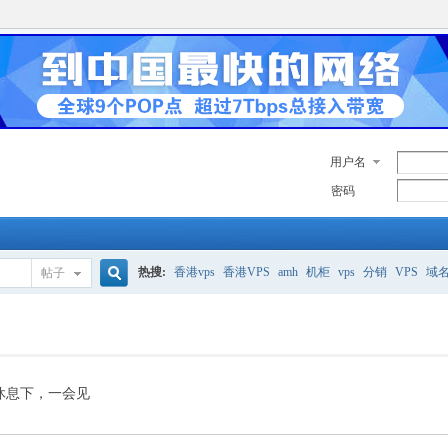
用户名
密码
热搜:
香港vps
香港VPS
amh
机柜
vps
分销
VPS
域
帖子
搜
美国服务器
香港
全能空间
whmcs
digitalocean
索
休息下，一会见