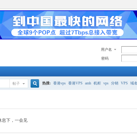
用户名
密码
热搜:
香港vps
香港VPS
amh
机柜
vps
分销
VPS
域
帖子
搜
美国服务器
香港
全能空间
whmcs
digitalocean
索
休息下，一会见