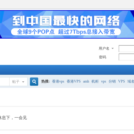
用户名
密码
热搜:
香港vps
香港VPS
amh
机柜
vps
分销
VPS
域
帖子
搜
美国服务器
香港
全能空间
whmcs
digitalocean
索
休息下，一会见