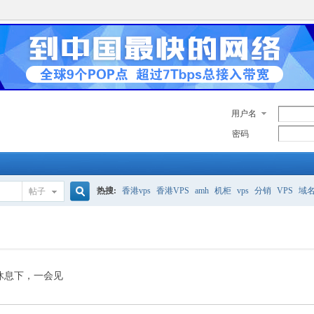
用户名
密码
热搜:
香港vps
香港VPS
amh
机柜
vps
分销
VPS
域
帖子
搜
美国服务器
香港
全能空间
whmcs
digitalocean
索
休息下，一会见