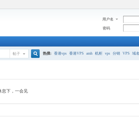
用户名
密码
热搜:
香港vps
香港VPS
amh
机柜
vps
分销
VPS
域
帖子
搜
美国服务器
香港
全能空间
whmcs
digitalocean
索
休息下，一会见