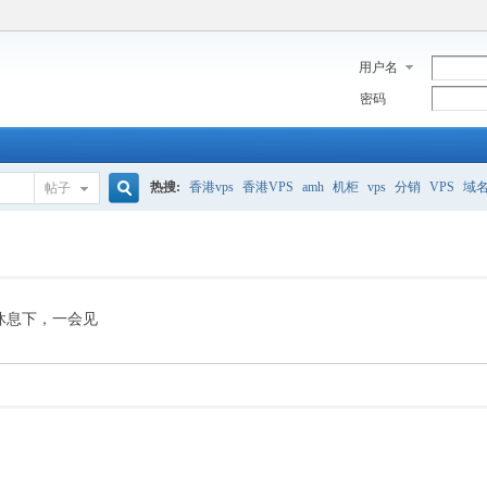
用户名
密码
热搜:
香港vps
香港VPS
amh
机柜
vps
分销
VPS
域
帖子
搜
美国服务器
香港
全能空间
whmcs
digitalocean
索
休息下，一会见