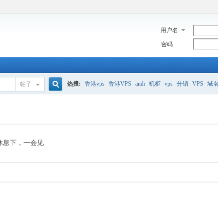
用户名
密码
热搜:
香港vps
香港VPS
amh
机柜
vps
分销
VPS
域
帖子
搜
美国服务器
香港
全能空间
whmcs
digitalocean
索
休息下，一会见