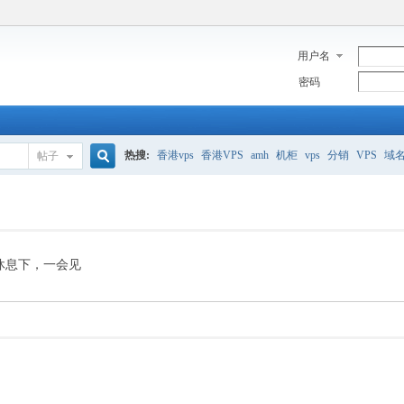
用户名
密码
热搜:
香港vps
香港VPS
amh
机柜
vps
分销
VPS
域
帖子
搜
美国服务器
香港
全能空间
whmcs
digitalocean
索
休息下，一会见