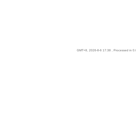
GMT+8, 2026-8-6 17:38
, Processed in 0