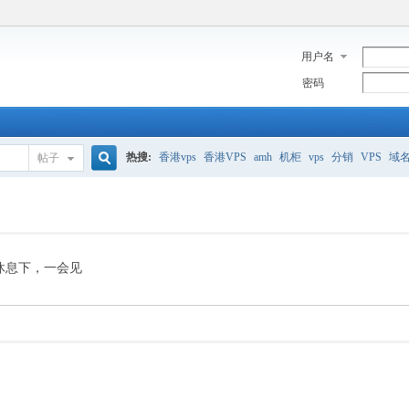
用户名
密码
热搜:
香港vps
香港VPS
amh
机柜
vps
分销
VPS
域
帖子
搜
美国服务器
香港
全能空间
whmcs
digitalocean
索
休息下，一会见