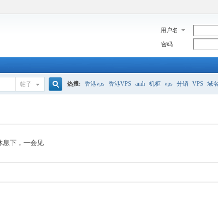
用户名
密码
热搜:
香港vps
香港VPS
amh
机柜
vps
分销
VPS
域
帖子
搜
美国服务器
香港
全能空间
whmcs
digitalocean
索
休息下，一会见