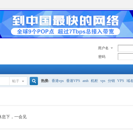
用户名
密码
热搜:
香港vps
香港VPS
amh
机柜
vps
分销
VPS
域
帖子
搜
美国服务器
香港
全能空间
whmcs
digitalocean
索
休息下，一会见