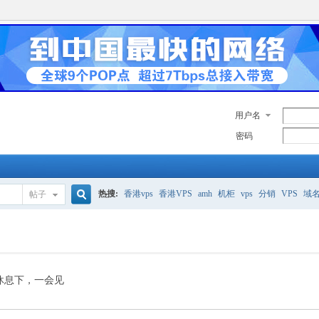
用户名
密码
热搜:
香港vps
香港VPS
amh
机柜
vps
分销
VPS
域
帖子
搜
美国服务器
香港
全能空间
whmcs
digitalocean
索
休息下，一会见