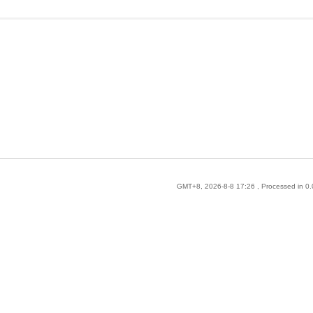
GMT+8, 2026-8-8 17:26
, Processed in 0