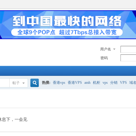
用户名
密码
热搜:
香港vps
香港VPS
amh
机柜
vps
分销
VPS
域
帖子
搜
美国服务器
香港
全能空间
whmcs
digitalocean
索
休息下，一会见