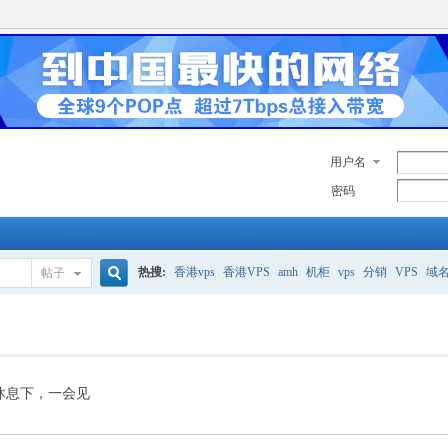
用户名
密码
热搜:
香港vps
香港VPS
amh
机柜
vps
分销
VPS
域
帖子
搜
美国服务器
香港
全能空间
whmcs
digitalocean
索
休息下，一会见