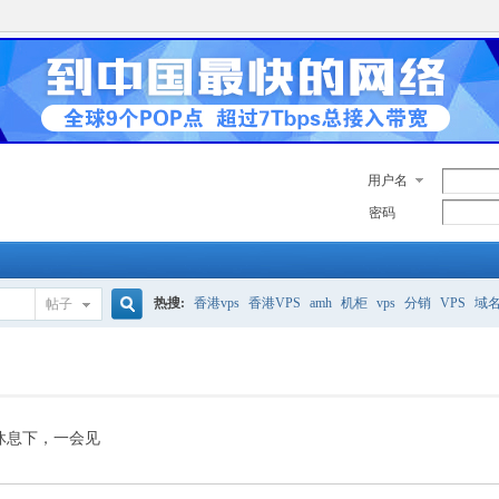
用户名
密码
热搜:
香港vps
香港VPS
amh
机柜
vps
分销
VPS
域
帖子
搜
美国服务器
香港
全能空间
whmcs
digitalocean
索
休息下，一会见