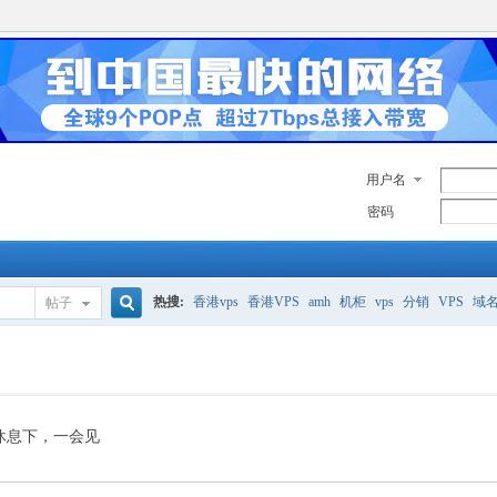
用户名
密码
热搜:
香港vps
香港VPS
amh
机柜
vps
分销
VPS
域
帖子
搜
美国服务器
香港
全能空间
whmcs
digitalocean
索
休息下，一会见