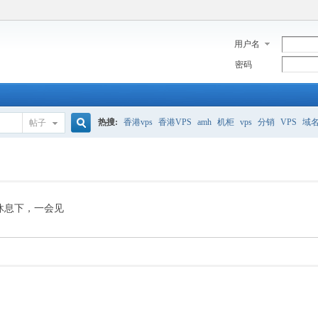
用户名
密码
热搜:
香港vps
香港VPS
amh
机柜
vps
分销
VPS
域
帖子
搜
美国服务器
香港
全能空间
whmcs
digitalocean
索
休息下，一会见