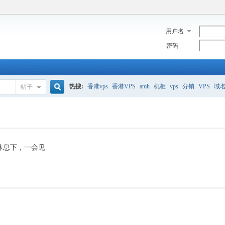
用户名
密码
热搜:
香港vps
香港VPS
amh
机柜
vps
分销
VPS
域
帖子
搜
美国服务器
香港
全能空间
whmcs
digitalocean
索
休息下，一会见