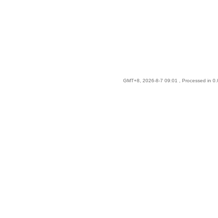
GMT+8, 2026-8-7 09:01
, Processed in 0