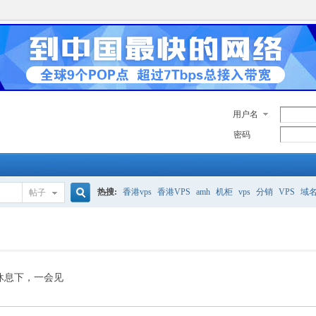
用户名
密码
热搜:
香港vps
香港VPS
amh
机柜
vps
分销
VPS
域
帖子
搜
美国服务器
香港
全能空间
whmcs
digitalocean
索
休息下，一会见